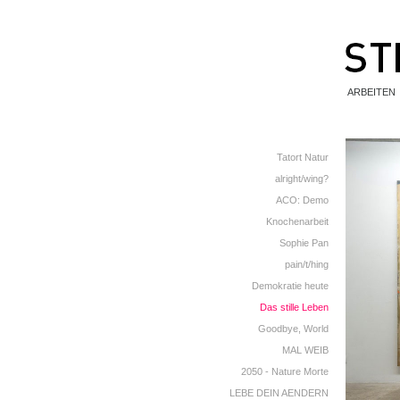
ARBEITEN
Tatort Natur
alright/wing?
ACO: Demo
Knochenarbeit
Sophie Pan
pain/t/hing
Demokratie heute
Das stille Leben
Goodbye, World
MAL WEIB
2050 - Nature Morte
LEBE DEIN AENDERN