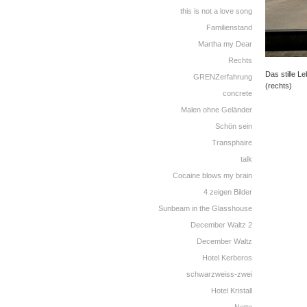
this is not a love song
Familienstand
Martha my Dear
Rechts
Das stille L
GRENZerfahrung
(rechts)
concrete
Malen ohne Geländer
Schön sein
Transphaire
talk
Cocaine blows my brain
4 zeigen Bilder
Sunbeam in the Glasshouse
December Waltz 2
December Waltz
Hotel Kerberos
schwarzweiss-zwei
Hotel Kristall