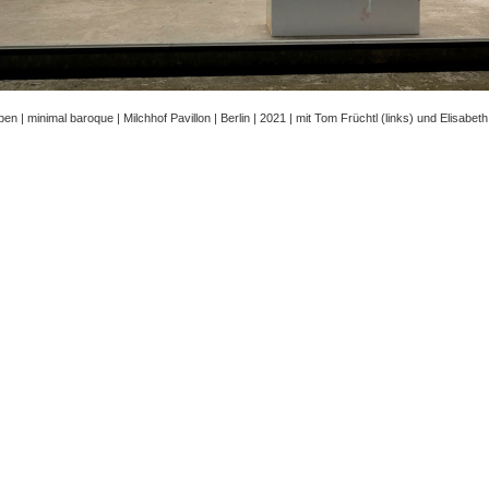
eben | minimal baroque | Milchhof Pavillon | Berlin | 2021 | mit Tom Früchtl (links) und Elisabe